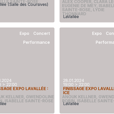
ELLE SAINTE-ROSE
ALEX COOPER
,
CLARA L
llée (Salle des Coursives)
EUGÉNIE DE MEY
,
ISABEL
SAINTE-ROSE
,
LYDIE
THONNARD
LaVallée
Expo
Concert
Expo
Con
Performance
Perform
1.2024
28.01.2024
0 > 22:00
19:00 > 22:00
SSAGE EXPO LAVALLÉE :
FINISSAGE EXPO LAVALLÉ
ICE
UK KELLNER
,
GWENDOLINE
ANOUK KELLNER
,
GWEND
N
,
ISABELLE SAINTE-ROSE
ROBIN
,
ISABELLE SAINTE
llée
LaVallée