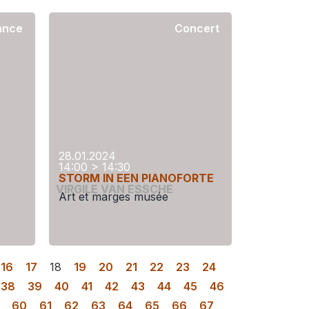
ance
Concert
28.01.2024
14:00 > 14:30
STORM IN EEN PIANOFORTE
VIRGILE VAN ESSCHE
Art et marges musée
16
17
18
19
20
21
22
23
24
38
39
40
41
42
43
44
45
46
60
61
62
63
64
65
66
67