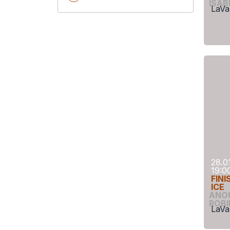
ISAB
LaVa
28.0
19:0
FINI
ICE
ANO
ROBI
LaVa