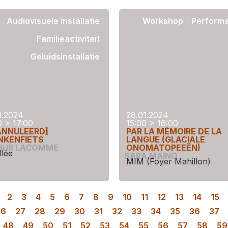
Audiovisuele installatie
Workshop
Perform
Familieactiviteit
Geluidsinstallatie
1.2024
28.01.2024
0 > 17:00
15:00 > 16:00
ANNULEERD]
PAR LA MÉMOIRE DE LA
NKENFIETS
LANGUE (GLACIALE
HUR LACOMME
ONOMATOPEEËN)
llée
SARA MAINO
MIM (Foyer Mahillon)
2
3
4
5
6
7
8
9
10
11
12
13
14
15
26
27
28
29
30
31
32
33
34
35
36
37
48
49
50
51
52
53
54
55
56
57
58
59