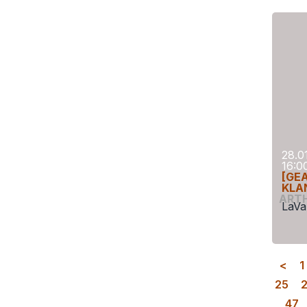
28.0
16:0
[GE
KLA
ART
LaVa
<
1
25
47