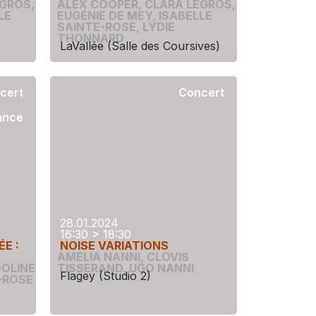
EGROS
,
ALEX COOPER
,
CLARA LEGROS
,
LE
EUGÉNIE DE MEY
,
ISABELLE
SAINTE-ROSE
,
LYDIE
THONNARD
LaVallée (Salle des Coursives)
cert
Concert
ance
28.01.2024
16:30 > 18:30
E :
NOISE VARIATIONS
AMELIA NANNI
,
CLOVIS
OLINE
TISSERAND
,
UGO NANNI
Flagey (Studio 2)
-ROSE