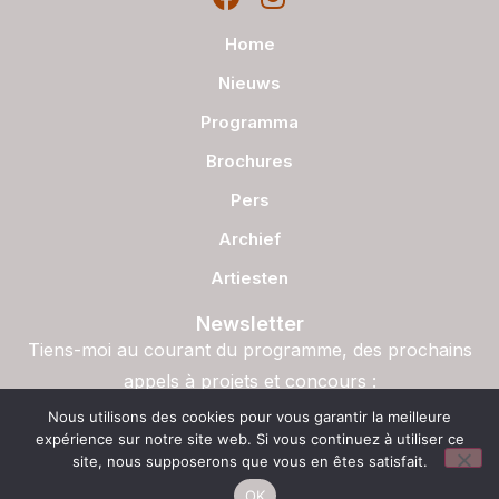
Home
Nieuws
Programma
Brochures
Pers
Archief
Artiesten
Newsletter
Tiens-moi au courant du programme, des prochains
appels à projets et concours :
S'inscrire
Nous utilisons des cookies pour vous garantir la meilleure
expérience sur notre site web. Si vous continuez à utiliser ce
site, nous supposerons que vous en êtes satisfait.
OK
© Copyright – La Semaine du Son, 2023. Halolalune Production ASBL – Site