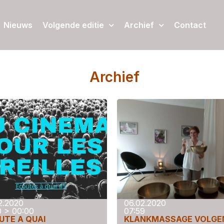
Nieuws
Volgende editie
Archief
Contact
Archief
2.2020
06.02.2020
0 > 00:00
07:59
UTE A QUAI
KLANKMASSAGE VOLGE