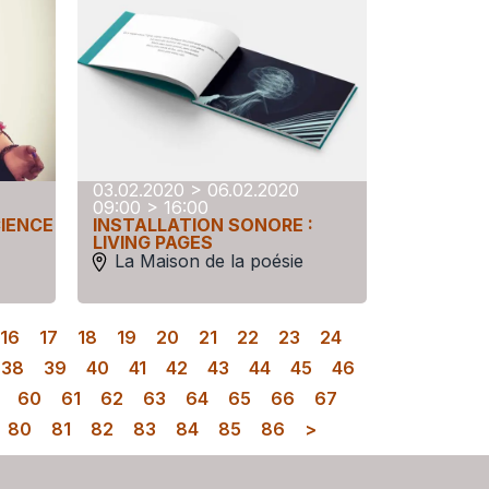
03.02.2020 > 06.02.2020
09:00 > 16:00
CIENCE
INSTALLATION SONORE :
LIVING PAGES
La Maison de la poésie
16
17
18
19
20
21
22
23
24
38
39
40
41
42
43
44
45
46
60
61
62
63
64
65
66
67
80
81
82
83
84
85
86
>