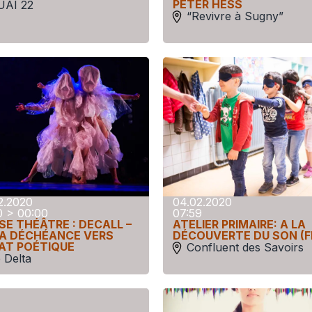
PETER HESS
UAI 22
“Revivre à Sugny”
2.2020
04.02.2020
0 > 00:00
07:59
SE THÉÂTRE : DECALL –
ATELIER PRIMAIRE: A LA
LA DÉCHÉANCE VERS
DÉCOUVERTE DU SON (F
TAT POÉTIQUE
Confluent des Savoirs
 Delta