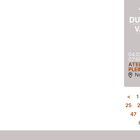
04.0
07:5
ATE
PLE
N
<
1
25
47