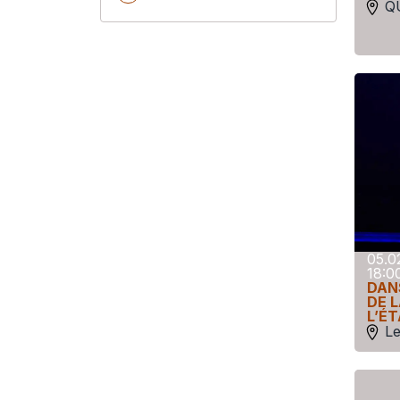
Q
05.0
18:0
DAN
DE 
L’É
Le