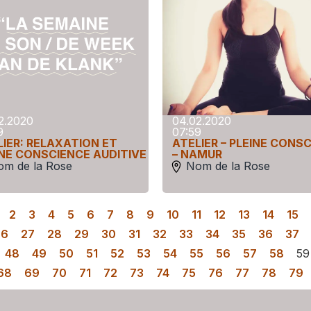
2.2020
04.02.2020
9
07:59
LIER: RELAXATION ET
ATELIER – PLEINE CONS
INE CONSCIENCE AUDITIVE
– NAMUR
om de la Rose
Nom de la Rose
2
3
4
5
6
7
8
9
10
11
12
13
14
15
26
27
28
29
30
31
32
33
34
35
36
37
48
49
50
51
52
53
54
55
56
57
58
59
68
69
70
71
72
73
74
75
76
77
78
79