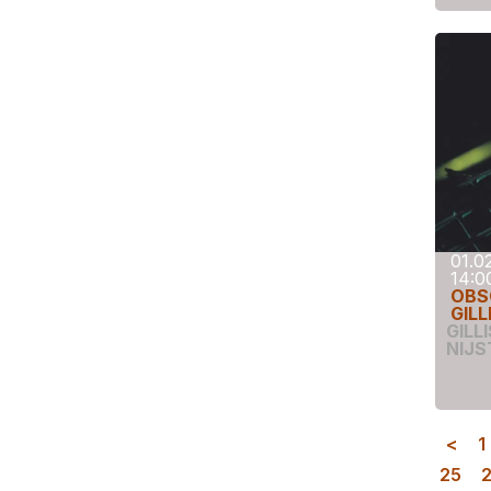
01.0
14:0
OBS
GILL
GILL
NIJS
<
1
25