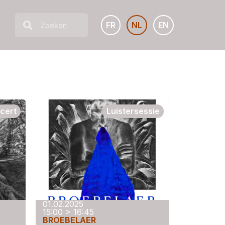
FR
NL
EN
cert
Luistersessie
01.02.2025
15:00 > 16:45
BROEBELAER