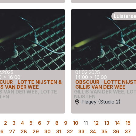
Luisters
2.2025
01.02.2025
0 > 16:00
14:00 > 16:00
CUUR – LOTTE NIJSTEN &
OBSCUUR – LOTTE NIJS
IS VAN DER WEE
GILLIS VAN DER WEE
IS VAN DER WEE
,
LOTTE
GILLIS VAN DER WEE
,
LO
TEN
NIJSTEN
Flagey (Studio 2)
2
3
4
5
6
7
8
9
10
11
12
13
14
15
26
27
28
29
30
31
32
33
34
35
36
37