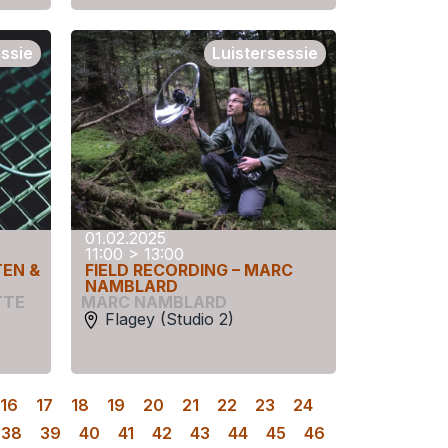
essie
Luistersessie
01.02.2025
11:00 > 13:00
TEN &
FIELD RECORDING – MARC
NAMBLARD
TTE
MARC NAMBLARD
Flagey (Studio 2)
16
17
18
19
20
21
22
23
24
38
39
40
41
42
43
44
45
46