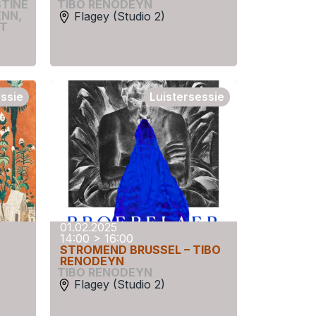
STINE
TIBO RENODEYN
ENN
,
Flagey (Studio 2)
T
essie
Luistersessie
01.02.2025
14:00 > 16:00
STROMEND BRUSSEL – TIBO
RENODEYN
TIBO RENODEYN
Flagey (Studio 2)