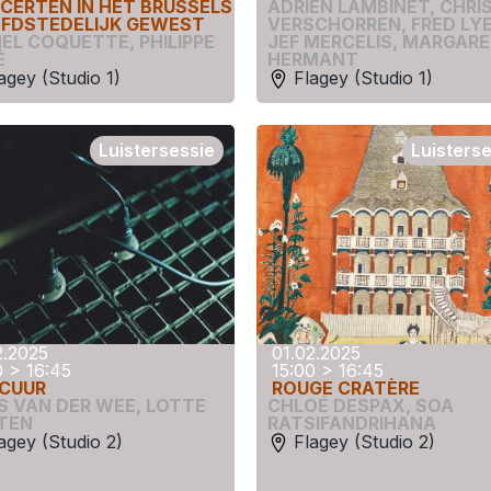
CERTEN IN HET BRUSSELS
ADRIEN LAMBINET
,
CHRI
FDSTEDELIJK GEWEST
VERSCHORREN
,
FRED LY
HEL COQUETTE
,
PHILIPPE
JEF MERCELIS
,
MARGARE
́
HERMANT
agey (Studio 1)
Flagey (Studio 1)
Luistersessie
Luisters
2.2025
01.02.2025
0 > 16:45
15:00 > 16:45
CUUR
ROUGE CRATÈRE
IS VAN DER WEE
,
LOTTE
CHLOÉ DESPAX
,
SOA
TEN
RATSIFANDRIHANA
agey (Studio 2)
Flagey (Studio 2)