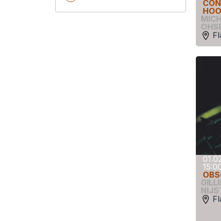
CON
HOO
MIC
OHSE
Fl
01.0
15:0
OBS
GILL
NIJS
Fl